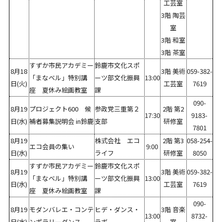
工芸室
3階 陶芸
室
3階 和室
3階 茶室
すずか市民アカデミー
鈴鹿市文化スポ
8月18
3階 美術
059-382-
「まなベル」特別講
ーツ部文化振興
13:00
日(火)
工芸室
7619
座 夏休み絵画教室
課
090-
8月19
プロジェクト600 候
参政党三重第２
2階 第2
17:30
9183-
日(水)
補者募集説明会 in鈴鹿
支部
研修室
7801
8月19
株式会社 エコ
2階 第3
058-254-
エコ会員の集い
9:00
日(水)
ライフ
研修室
8050
すずか市民アカデミー
鈴鹿市文化スポ
8月19
3階 美術
059-382-
「まなベル」特別講
ーツ部文化振興
13:00
日(水)
工芸室
7619
座 夏休み絵画教室
課
090-
8月19
モダンバレエ・コンテ
ヒデ・ダンス・
3階 音楽
13:00
8732-
日(水)
ンポラリーダンス
ラボ
室