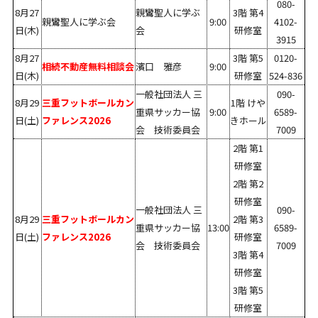
080-
8月27
親鸞聖人に学ぶ
3階 第4
親鸞聖人に学ぶ会
9:00
4102-
日(木)
会
研修室
3915
8月27
3階 第5
0120-
相続不動産無料相談会
濱口 雅彦
9:00
日(木)
研修室
524-836
一般社団法人 三
090-
8月29
三重フットボールカン
1階 けや
重県サッカー協
9:00
6589-
日(土)
ファレンス2026
きホール
会 技術委員会
7009
2階 第1
研修室
2階 第2
研修室
一般社団法人 三
090-
8月29
三重フットボールカン
2階 第3
重県サッカー協
13:00
6589-
日(土)
ファレンス2026
研修室
会 技術委員会
7009
3階 第4
研修室
3階 第5
研修室