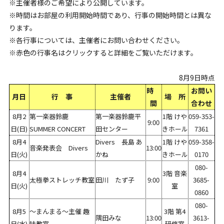
※主催者様のご希望により公開しています。
※時間はお部屋の利用開始時間であり、行事の開始時間とは異な
ります。
※各行事については、主催者にお問い合わせください。
※赤色の行事名はクリックすると詳細をご覧いただけます。
8月9日時点
時
お問い
月日
行 事
主催者
場 所
間
合わせ
8月2
第一楽器鈴鹿
第一楽器鈴鹿平
1階 けや
059-353-
9:00
日(日)
SUMMER CONCERT
田センター
きホール
7361
8月4
Divers 長島 あ
1階 けや
059-358-
音楽発表会 Divers
13:00
日(火)
かね
きホール
0170
080-
8月4
3階 音楽
太極拳ストレッチ教室
田川 たず子
9:00
3685-
日(火)
室
0860
080-
8月5
～まんまる～主催 趣
3階 第4
隅田みな
13:00
3613-
日(水)
味教室
研修室