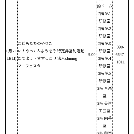
的ドーム
2階 第1
研修室
2階 第2
研修室
こどもたちのやりた
2階 第3
090-
8月23
い！やってみようをそ
特定非営利活動
研修室
9:00
6647-
日(日)
だてよう・すずっこサ
法人shining
3階 第4
1011
マーフェスタ
研修室
3階 第5
研修室
3階 音楽
室
3階 美術
工芸室
3階 陶芸
室
3階 和室