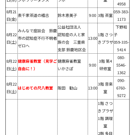
4958
8月21
059-383-
表千家茶道の稽古
鈴木恵美子
9:00
3階 茶室
日(金)
1173
公益社団法人
下野和
みんなで座談会 鈴鹿
8月22
認知症の人と家
1階 さつ
子
市の認知症不行不明者
13:00
日(土)
族の会 三重県
きプラザ
059-335-
ゼロへ
支部 鈴鹿地区会
5414
080-
8月22
健康麻雀教室（見学ご
健康麻雀教室
3階 第4
9:00
5546-
日(土)
自由に！）
いかさぽ
研修室
1362
090-
8月22
3階 音楽
はじめての尺八教室
阪田 勧山
13:00
6760-
日(土)
室
9272
1階 さつ
きプラザ
1階 調理
室
2階 多目