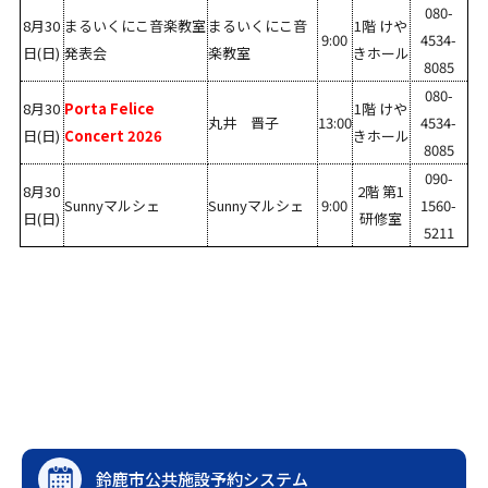
080-
8月30
まるいくにこ音楽教室
まるいくにこ音
1階 けや
9:00
4534-
日(日)
発表会
楽教室
きホール
8085
080-
8月30
Porta Felice
1階 けや
丸井 晋子
13:00
4534-
日(日)
Concert 2026
きホール
8085
090-
8月30
2階 第1
Sunnyマルシェ
Sunnyマルシェ
9:00
1560-
日(日)
研修室
5211
鈴鹿市公共施設予約システム