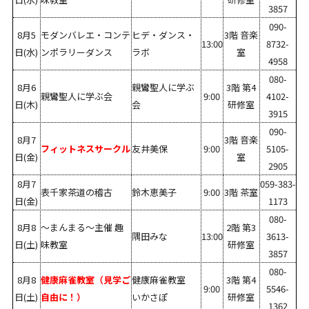
3857
090-
8月5
モダンバレエ・コンテ
ヒデ・ダンス・
3階 音楽
13:00
8732-
日(水)
ンポラリーダンス
ラボ
室
4958
080-
8月6
親鸞聖人に学ぶ
3階 第4
親鸞聖人に学ぶ会
9:00
4102-
日(木)
会
研修室
3915
090-
8月7
3階 音楽
フィットネスサークル
友井美保
9:00
5105-
日(金)
室
2905
8月7
059-383-
表千家茶道の稽古
鈴木恵美子
9:00
3階 茶室
日(金)
1173
080-
8月8
～まんまる～主催 趣
2階 第3
隅田みな
13:00
3613-
日(土)
味教室
研修室
3857
080-
8月8
健康麻雀教室（見学ご
健康麻雀教室
3階 第4
9:00
5546-
日(土)
自由に！）
いかさぽ
研修室
1362