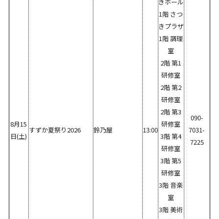
きホール
1階 さつ
きプラザ
1階 調理
室
2階 第1
研修室
2階 第2
研修室
2階 第3
090-
8月15
研修室
すずか夏祭り2026
鈴乃屋
13:00
7031-
日(土)
3階 第4
7225
研修室
3階 第5
研修室
3階 音楽
室
3階 美術