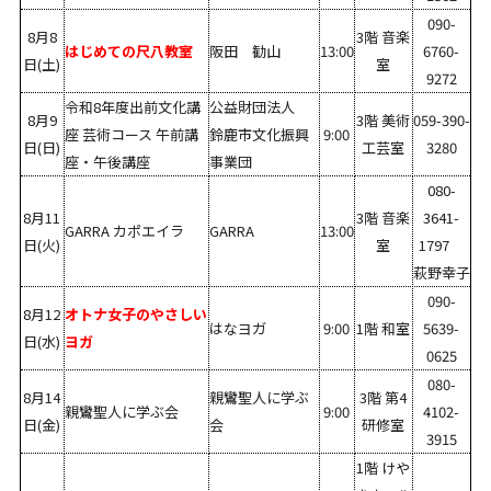
090-
8月8
3階 音楽
はじめての尺八教室
阪田 勧山
13:00
6760-
日(土)
室
9272
令和8年度出前文化講
公益財団法人
8月9
3階 美術
059-390-
座 芸術コース 午前講
鈴鹿市文化振興
9:00
日(日)
工芸室
3280
座・午後講座
事業団
080-
8月11
3階 音楽
3641-
GARRA カポエイラ
GARRA
13:00
日(火)
室
1797
萩野幸子
090-
8月12
オトナ女子のやさしい
はなヨガ
9:00
1階 和室
5639-
日(水)
ヨガ
0625
080-
8月14
親鸞聖人に学ぶ
3階 第4
親鸞聖人に学ぶ会
9:00
4102-
日(金)
会
研修室
3915
1階 けや