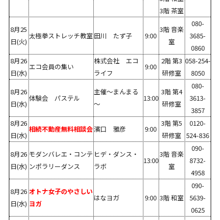
3階 茶室
080-
8月25
3階 音楽
太極拳ストレッチ教室
田川 たず子
9:00
3685-
日(火)
室
0860
8月26
株式会社 エコ
2階 第3
058-254-
エコ会員の集い
9:00
日(水)
ライフ
研修室
8050
080-
8月26
主催～まんまる
3階 第4
体験会 パステル
13:00
3613-
日(水)
～
研修室
3857
8月26
3階 第5
0120-
相続不動産無料相談会
濱口 雅彦
9:00
日(水)
研修室
524-836
090-
8月26
モダンバレエ・コンテ
ヒデ・ダンス・
3階 音楽
13:00
8732-
日(水)
ンポラリーダンス
ラボ
室
4958
090-
8月26
オトナ女子のやさしい
はなヨガ
9:00
3階 和室
5639-
日(水)
ヨガ
0625