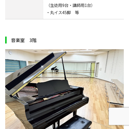
（生徒用9台・講師用1台）
・丸イス45脚 等
音楽室 3階