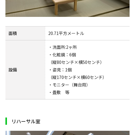
面積
20.71平方メートル
・洗面所:2ヶ所
・化粧鏡：6個
（縦80センチ×横50センチ）
設備
・姿見：1個
（縦170センチ×横60センチ）
・モニター（舞台用）
・畳敷 等
リハーサル室