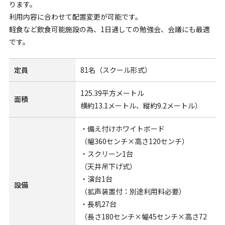
ります。
利用内容に合わせて配置変更が可能です。
軽食など飲食可能施設の為、1日通しての勉強会、会議にも最適
です。
定員
81名（スクール形式）
125.39平方メートル
面積
横約13.1メートル、縦約9.2メートル）
・備え付けホワイトボード
（幅360センチ×高さ120センチ）
・スクリーン1台
（天井吊下げ式）
・演台1台
設備
（拡声装置付：別途利用料必要）
・長机27台
（長さ180センチ×幅45センチ×高さ72