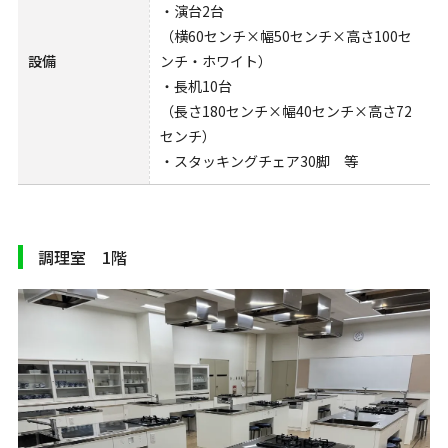
・演台2台
（横60センチ×幅50センチ×高さ100セ
設備
ンチ・ホワイト）
・長机10台
（長さ180センチ×幅40センチ×高さ72
センチ）
・スタッキングチェア30脚 等
調理室 1階