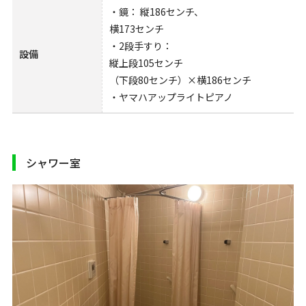
・鏡： 縦186センチ、
横173センチ
・2段手すり：
設備
縦上段105センチ
（下段80センチ）×横186センチ
・ヤマハアップライトピアノ
シャワー室