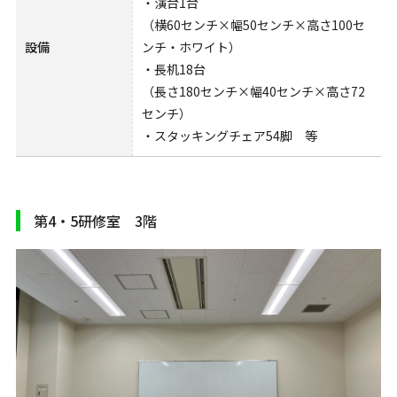
・演台1台
（横60センチ×幅50センチ×高さ100セ
設備
ンチ・ホワイト）
・長机18台
（長さ180センチ×幅40センチ×高さ72
センチ）
・スタッキングチェア54脚 等
第4・5研修室 3階