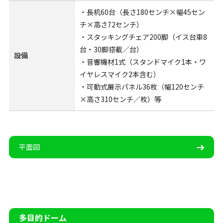
・長机60台（長さ180センチ×幅45セン
チ×高さ72センチ）
・スタッキングチェア200脚（イス台車8
台・30脚搭載／台）
設備
・音響機材1式（スタンドマイク1本・ワ
イヤレスマイク2本含む）
・可動式展示パネル36枚（幅120センチ
×高さ310センチ／枚）等
平面図
多目的ドーム