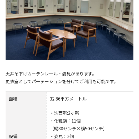
天井吊下げカーテンレール・姿見があります。
更衣室としてパーテーションを分けてご利用も可能です。
面積
32.86平方メートル
・洗面所:2ヶ所
・化粧鏡：11個
（縦80センチ×横50センチ）
設備
・姿見：2個